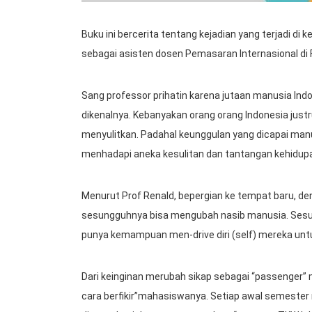
Buku ini bercerita tentang kejadian yang terjadi di 
sebagai asisten dosen Pemasaran Internasional di 
Sang professor prihatin karena jutaan manusia Ind
dikenalnya. Kebanyakan orang orang Indonesia just
menyulitkan. Padahal keunggulan yang dicapai manus
menhadapi aneka kesulitan dan tantangan kehidup
Menurut Prof Renald, bepergian ke tempat baru, d
sesungguhnya bisa mengubah nasib manusia. Sesu
punya kemampuan men-drive diri (self) mereka untu
Dari keinginan merubah sikap sebagai “passenger” m
cara berfikir”mahasiswanya. Setiap awal semest