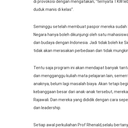
di provokosi dengan mengatakan; “ternyata TKW l
duduk manis di kelas”.
Seminggu setelah membuat paspor mereka sudah h
Negara hanya boleh dikunjungi oleh satu mahasisw
dan budaya dengan Indonesia. Jadi tidak boleh ke S
tidak akan merasakan perbedaan dan tidak mungkin 
Tentu saja program ini akan mendapat banyak tant
dan mengganggu kuliah mata pelajaran lain, semen
anaknya, belum lagi masalah biaya. Akan tetapi b
kebanggaan besar dari anak-anak tersebut, mereka 
Rajawali. Dan mereka yang dididik dengan cara sepert
dan leadership.
Setiap awal perkuliahan Prof Rhenald,selalu berta