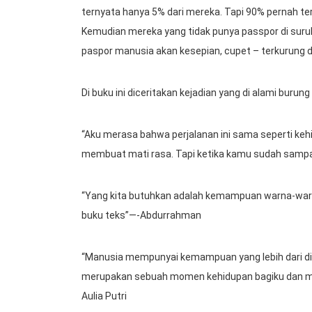
ternyata hanya 5% dari mereka. Tapi 90% pernah te
Kemudian mereka yang tidak punya passpor di suruh
paspor manusia akan kesepian, cupet – terkurung d
Di buku ini diceritakan kejadian yang di alami burung
“Aku merasa bahwa perjalanan ini sama seperti ke
membuat mati rasa. Tapi ketika kamu sudah sampai 
“Yang kita butuhkan adalah kemampuan warna-warni 
buku teks”—-Abdurrahman
“Manusia mempunyai kemampuan yang lebih dari diriny
merupakan sebuah momen kehidupan bagiku dan m
Aulia Putri