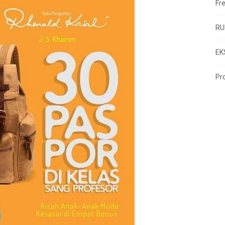
Fr
RU
EK
Pr