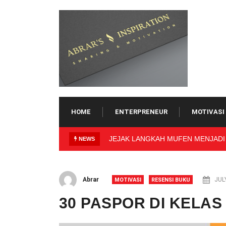
Skip
to
content
HOME
ENTERPRENEUR
MOTIVASI
JAK LANGKAH MUFEN MENJADI INDUSTRIALIS
Freelance Consultan
NEWS
Abrar
JULY
MOTIVASI
RESENSI BUKU
30 PASPOR DI KELA