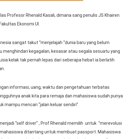
kelas Profesor Rhenald Kasali, dimana sang penulis JS Khairen
Fakultas Ekonomi UI.
onesia sangat takut “menjelajah “dunia baru yang belum
ru menghindari kegagalan, kesasar atau segala sesuatu yang
ia kelak tak pernah lepas dari seberapa hebat ia berlatih
an.
engan informasi, uang, waktu dan pengetahuan terbatas
ngguhnya anak kita para remaja dan mahasiswa sudah punya
k mampu mencari “jalan keluar sendiri”.
enjadi “self driver” , Prof Rhenald memilih untuk “merevolusi
er mahasiswa ditantang untuk membuat passport. Mahasiswa