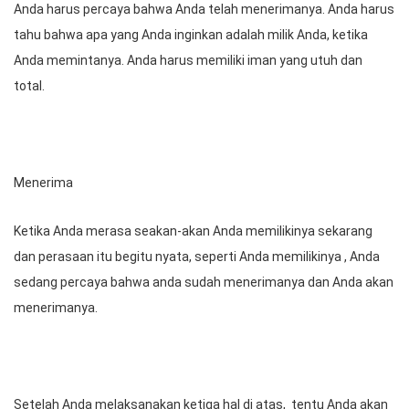
Anda harus percaya bahwa Anda telah menerimanya. Anda harus
tahu bahwa apa yang Anda inginkan adalah milik Anda, ketika
Anda memintanya. Anda harus memiliki iman yang utuh dan
total.
Menerima
Ketika Anda merasa seakan-akan Anda memilikinya sekarang
dan perasaan itu begitu nyata, seperti Anda memilikinya , Anda
sedang percaya bahwa anda sudah menerimanya dan Anda akan
menerimanya.
Setelah Anda melaksanakan ketiga hal di atas, tentu Anda akan