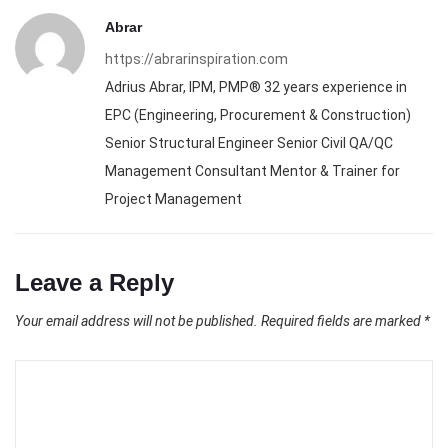
Abrar
https://abrarinspiration.com
Adrius Abrar, IPM, PMP® 32 years experience in
EPC (Engineering, Procurement & Construction)
Senior Structural Engineer Senior Civil QA/QC
Management Consultant Mentor & Trainer for
Project Management
Leave a Reply
Your email address will not be published.
Required fields are marked
*