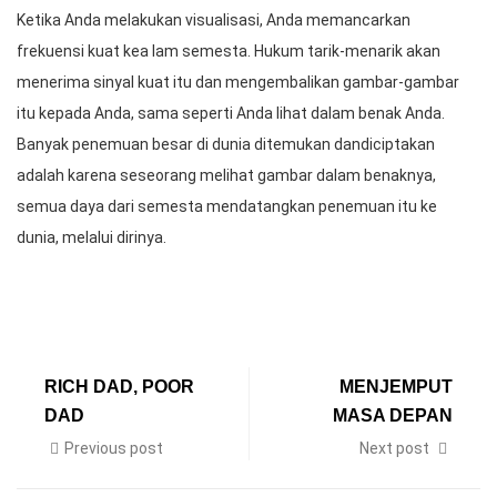
Ketika Anda melakukan visualisasi, Anda memancarkan
frekuensi kuat kea lam semesta. Hukum tarik-menarik akan
menerima sinyal kuat itu dan mengembalikan gambar-gambar
itu kepada Anda, sama seperti Anda lihat dalam benak Anda.
Banyak penemuan besar di dunia ditemukan dandiciptakan
adalah karena seseorang melihat gambar dalam benaknya,
semua daya dari semesta mendatangkan penemuan itu ke
dunia, melalui dirinya.
RICH DAD, POOR
MENJEMPUT
DAD
MASA DEPAN
Previous post
Next post