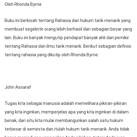
Oleh Rhonda Byrne
Buku ini berkisah tentang Rahasia dan hukum tarik menarik yang
membuat segelintir orang lebih berhasil dari sebagian besar yang
lain. Buku ini banyak mengutip pendapat banyak ahli dan pemikir
tentang Rahasia dan ilmu tarik menarik. Berikut sebagian definisi
tentang rahasia yang dikutip oleh Rhonda Byrne.
John Assaraf
Tugas kita sebagai manusia adalah memelihara pikiran-pikiran
yang kita inginkan, memperjelas apa yang kita inginkan di dalam
benak, dari situ kita mulai membangunkan salah satu hukum
terbesar di semesta dan itulah hukum tarik-menarik. Anda tidak