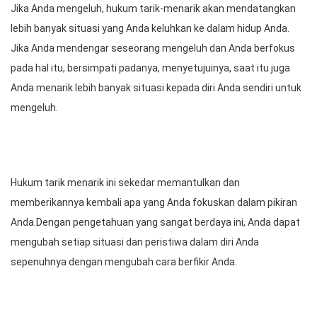
Jika Anda mengeluh, hukum tarik-menarik akan mendatangkan
lebih banyak situasi yang Anda keluhkan ke dalam hidup Anda.
Jika Anda mendengar seseorang mengeluh dan Anda berfokus
pada hal itu, bersimpati padanya, menyetujuinya, saat itu juga
Anda menarik lebih banyak situasi kepada diri Anda sendiri untuk
mengeluh.
Hukum tarik menarik ini sekedar memantulkan dan
memberikannya kembali apa yang Anda fokuskan dalam pikiran
Anda.Dengan pengetahuan yang sangat berdaya ini, Anda dapat
mengubah setiap situasi dan peristiwa dalam diri Anda
sepenuhnya dengan mengubah cara berfikir Anda.