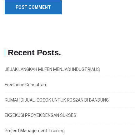
Recent Posts
.
JEJAK LANGKAH MUFEN MENJADI INDUSTRIALIS
Freelance Consultant
RUMAH DIJUAL, COCOK UNTUK KOS2AN DI BANDUNG
EKSEKUSI PROYEK DENGAN SUKSES
Project Management Training